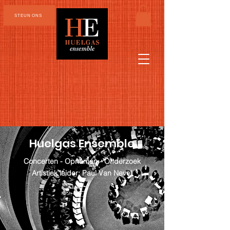
STEUN ONS
Huelgas Ensemble
Concerten - Opnamen - Onderzoek
Artistiek leider: Paul Van Nevel